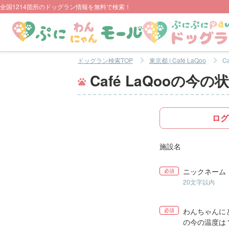
全国1214箇所のドッグラン情報を無料で検索！
ドッグラン検索TOP
東京都 | Café LaQoo
C
Café LaQooの今の
ログ
施設名
ニックネーム
必須
20文字以内
わんちゃんに
必須
の今の温度は