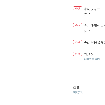
今のフィール
必須
は？
今ご使用のエ
必須
は？
今の混雑状況
必須
コメント
必須
400文字以内
画像
3枚まで