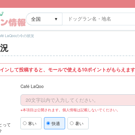
afé LaQooの今の状況
状況
インして投稿すると、モールで使える10ポイントがもらえま
Café LaQoo
※本項目は公開されます。個人情報は記載しないでください。
寒い
快適
暑い
とって
？