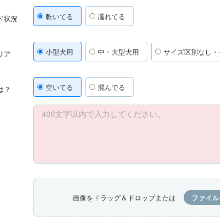
乾いてる
濡れてる
ド状況
小型犬用
中・大型犬用
サイズ区別なし・
リア
空いてる
混んでる
は？
画像をドラッグ＆ドロップまたは
ファイル