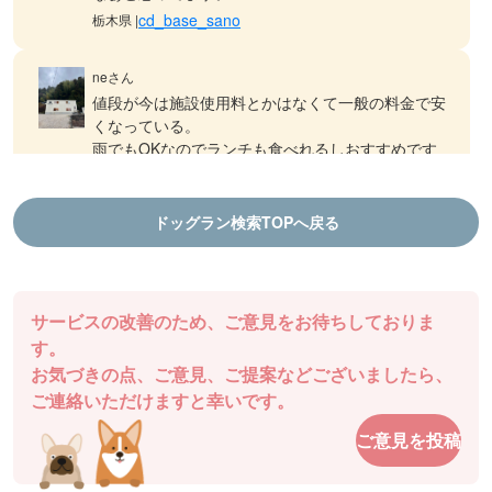
cd_base_sano
栃木県 |
neさん
値段が今は施設使用料とかはなくて一般の料金で安
くなっている。
雨でもOKなのでランチも食べれるしおすすめです
ドッグランDOGFIELD
徳島県 |
ドッグラン検索TOPへ戻る
aiさん
結プロジェクト千年乃宿 ファームラン
ランチも食べれるし、ドッグランもできます！
棚田ドッグランは気持ち良いです
サービスの改善のため、ご意見をお待ちしておりま
ドッグランDOGFIELD
徳島県 |
す。
お気づきの点、ご意見、ご提案などございましたら、
チャッピーさん
ご連絡いただけますと幸いです。
駐車場も近くてとても使いやすいです。
ご意見を投稿
ドッグガーデン・イオンモール高松
香川県 |