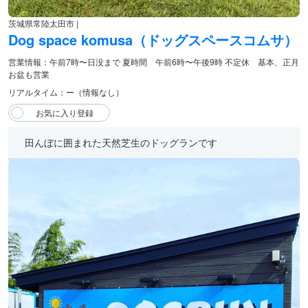
茨城県常陸太田市 |
Dog space komusa（ドッグスペースコムサ）
営業情報：午前7時〜日没まで 夏時間 午前6時〜午後9時 不定休 基本、正月
お盆も営業
リアルタイム：ー（情報なし）
田んぼに囲まれた天然芝生のドッグランです