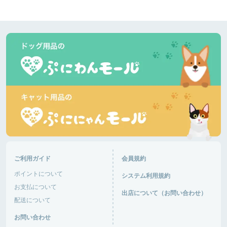
あるパパさん
爽やかな５月の風です。今日はダックスが多いで
す。暑くなりそうです。半袖短パンで良いと思いま
す。きっと混みます。ピーク外したいですね。
道の駅湘南ちがさき
神奈川県 |
あるパパさん
日差しが陰ると肌寒いです。柴犬多いです。ランチ
して帰ります。🐶がはしゃいで嬉しいです。
富士芦ノ湖パノラマパーク
神奈川県 |
おと音々さん
今日は日中からにぎわっていて、犬達は楽しくお友
達作り、追いかけっこ楽しんでいました。さすがG
ご利用ガイド
会員規約
Wで混み混み！車の出入りが大変そうだった！
ポイントについて
システム利用規約
道の駅あがつま峡
群馬県 |
お支払について
出店について（お問い合わせ）
配送について
おと音々さん
お問い合わせ
今日は日中からにぎわっていて、犬達は楽しくお友