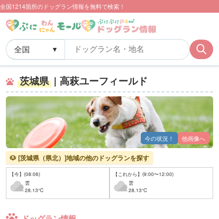
全国1214箇所のドッグラン情報を無料で検索！
茨城県
| 高萩ユーフィールド
今の状況！
他画像へ
🐶 [茨城県（県北）]地域の他のドッグランを探す
【今】(08:06)
【これから】(9:00〜12:00)
雲
雲
28.13℃
28.13℃
ドッグラン情報