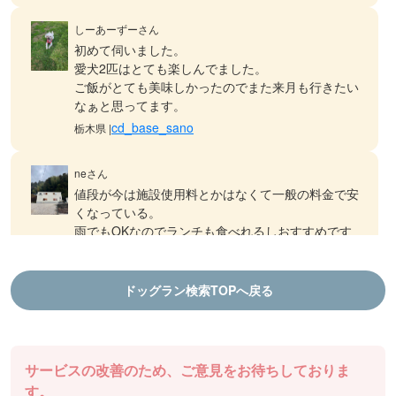
しーあーずーさん
初めて伺いました。
愛犬2匹はとても楽しんでました。
ご飯がとても美味しかったのでまた来月も行きたい
なぁと思ってます。
cd_base_sano
栃木県 |
neさん
値段が今は施設使用料とかはなくて一般の料金で安
くなっている。
雨でもOKなのでランチも食べれるしおすすめです
ドッグランDOGFIELD
徳島県 |
ドッグラン検索TOPへ戻る
aiさん
結プロジェクト千年乃宿 ファームラン
ランチも食べれるし、ドッグランもできます！
棚田ドッグランは気持ち良いです
サービスの改善のため、ご意見をお待ちしておりま
ドッグランDOGFIELD
徳島県 |
す。