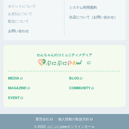
Wで混み混み！車の出入りが大変そうだった！
ポイントについて
システム利用規約
道の駅あがつま峡
群馬県 |
お支払について
出店について（お問い合わせ）
配送について
おと音々さん
お問い合わせ
今日は日中からにぎわっていて、犬達は楽しくお友
達作り、追いかけっこ楽しんでいました。さすがG
Wで混み混み！車の出入りが大変そうだった！
道の駅あがつま峡
群馬県 |
わんちゃんのコミュニティメディア
友彦さん
快適で過ごしやすい
MEDIA
BLOG
ケンジーの森ドッグラン＆キャンプ場
鹿児島県 |
MAGAZINE
COMMUNITY
EVENT
運営会社
個人情報の取扱方針
© 2022 ぷにぷにpawオンラインモール