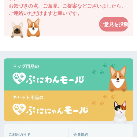
お気づきの点、ご意見、ご提案などございましたら、
チャッピーさん
ご連絡いただけますと幸いです。
駐車場も近くてとても使いやすいです。
ご意見を投稿
ドッグガーデン・イオンモール高松
香川県 |
あるパパさん
爽やかな５月の風です。今日はダックスが多いで
す。暑くなりそうです。半袖短パンで良いと思いま
す。きっと混みます。ピーク外したいですね。
道の駅湘南ちがさき
神奈川県 |
あるパパさん
日差しが陰ると肌寒いです。柴犬多いです。ランチ
して帰ります。🐶がはしゃいで嬉しいです。
富士芦ノ湖パノラマパーク
神奈川県 |
おと音々さん
今日は日中からにぎわっていて、犬達は楽しくお友
達作り、追いかけっこ楽しんでいました。さすがG
ご利用ガイド
会員規約