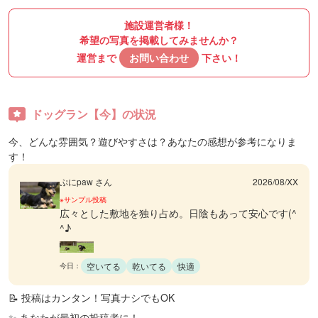
施設運営者様！
希望の写真を掲載してみませんか？
運営まで
お問い合わせ
下さい！
ドッグラン【今】の状況
今、どんな雰囲気？遊びやすさは？あなたの感想が参考になりま
す！
ぷにpaw さん
2026/08/XX
※サンプル投稿
広々とした敷地を独り占め。日陰もあって安心です(^
^♪
空いてる
乾いてる
快適
今日：
📝 投稿はカンタン！写真ナシでもOK
✨ あなたが最初の投稿者に！