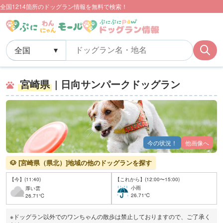
全国1214箇所のドッグラン情報を無料で検索！
宮崎県
| 日向サンパークドッグラン
今の状況！
他画像へ
🐶 [宮崎県（県北）]地域の他のドッグランを探す
【今】(11:40)
【これから】(12:00〜15:00)
小雨
厚い雲
26.71℃
26.71℃
※ドッグラン以外でのワンちゃんの散歩は禁止しておりますので、ご了承く