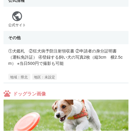
公式サイト
その他
①犬鑑札 ②狂犬病予防注射領収書 ②申請者の身分証明書
（運転免許証） ④登録する飼い犬の写真2枚（縦3cm 横2.5c
m） ※当日500円で撮影も可能
地域：県北
地区：未設定
ドッグラン画像