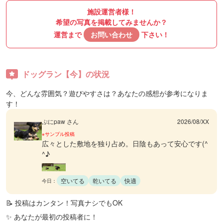
施設運営者様！
希望の写真を掲載してみませんか？
運営まで
お問い合わせ
下さい！
ドッグラン【今】の状況
今、どんな雰囲気？遊びやすさは？あなたの感想が参考になりま
す！
ぷにpaw さん
2026/08/XX
※サンプル投稿
広々とした敷地を独り占め。日陰もあって安心です(^
^♪
空いてる
乾いてる
快適
今日：
📝 投稿はカンタン！写真ナシでもOK
✨ あなたが最初の投稿者に！