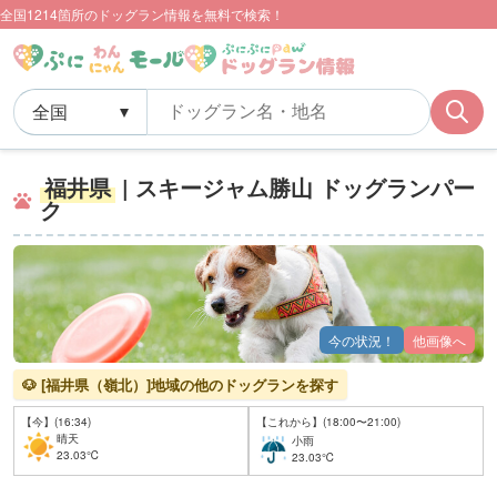
全国1214箇所のドッグラン情報を無料で検索！
福井県
| スキージャム勝山 ドッグランパー
ク
今の状況！
他画像へ
🐶 [福井県（嶺北）]地域の他のドッグランを探す
【今】(16:34)
【これから】(18:00〜21:00)
晴天
小雨
23.03℃
23.03℃