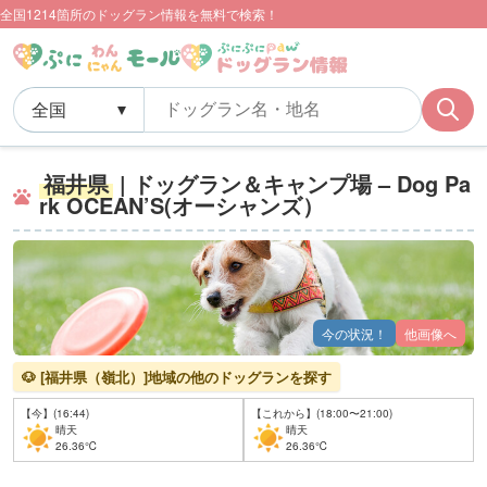
全国1214箇所のドッグラン情報を無料で検索！
福井県
| ドッグラン＆キャンプ場 – Dog Pa
rk OCEAN’S(オーシャンズ）
今の状況！
他画像へ
🐶 [福井県（嶺北）]地域の他のドッグランを探す
【今】(16:44)
【これから】(18:00〜21:00)
晴天
晴天
26.36℃
26.36℃