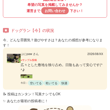
希望の写真を掲載してみませんか？
運営まで
お問い合わせ
下さい！
ドッグラン【今】の状況
今、どんな雰囲気？遊びやすさは？あなたの感想が参考になりま
す！
ぷにpaw さん
2026/08/XX
※サンプル投稿
広々とした敷地を独り占め。日陰もあって安心です(^
^♪
空いてる
乾いてる
快適
今日：
📝 投稿はカンタン！写真ナシでもOK
✨ あなたが最初の投稿者に！