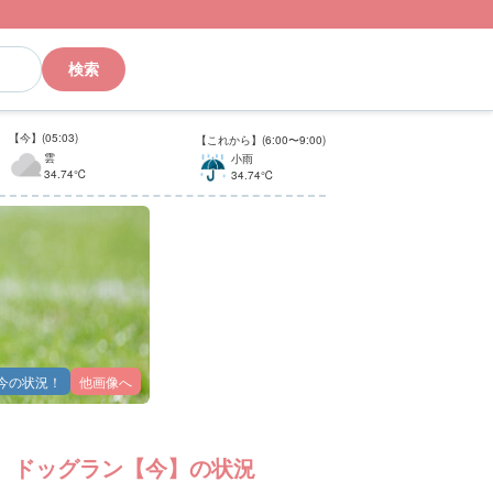
検索
【今】(05:03)
【これから】(6:00〜9:00)
雲
小雨
34.74℃
34.74℃
今の状況！
他画像へ
ドッグラン【今】の状況