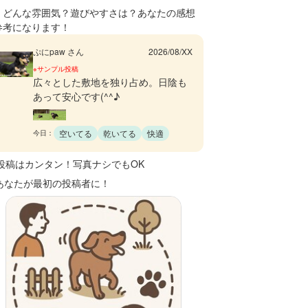
、どんな雰囲気？遊びやすさは？あなたの感想
参考になります！
ぷにpaw さん
2026/08/XX
※サンプル投稿
広々とした敷地を独り占め。日陰も
あって安心です(^^♪
空いてる
乾いてる
快適
今日：
 投稿はカンタン！写真ナシでもOK
 あなたが最初の投稿者に！