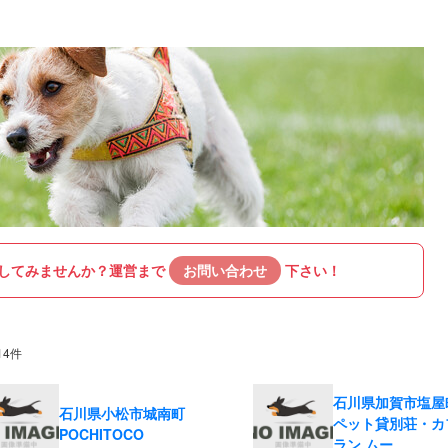
してみませんか？
運営まで
お問い合わせ
下さい！
14件
石川県加賀市塩屋
石川県小松市城南町
ペット貸別荘・カ
POCHITOCO
ラン ムー