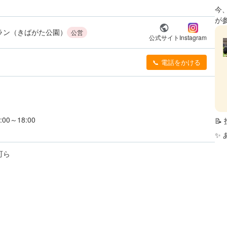
今
が
ラン（きばがた公園）
公営
公式サイト
Instagram
📞 電話をかける
:00～18:00

✨
町ら