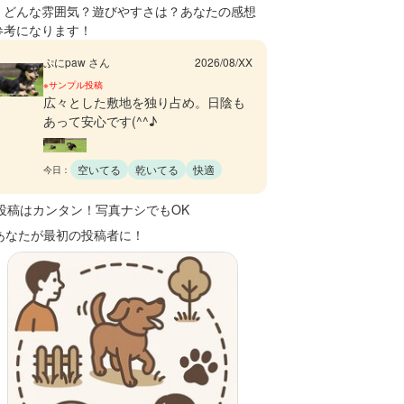
、どんな雰囲気？遊びやすさは？あなたの感想
参考になります！
ぷにpaw さん
2026/08/XX
※サンプル投稿
広々とした敷地を独り占め。日陰も
あって安心です(^^♪
空いてる
乾いてる
快適
今日：
 投稿はカンタン！写真ナシでもOK
 あなたが最初の投稿者に！