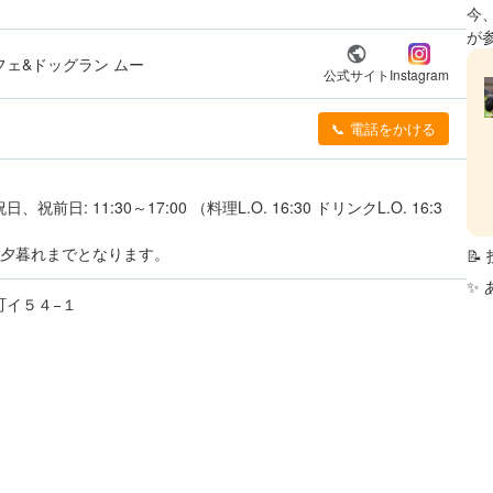
今
が
ェ&ドッグラン ムー
公式サイト
Instagram
📞 電話をかける
前日: 11:30～17:00 （料理L.O. 16:30 ドリンクL.O. 16:3
0～夕暮れまでとなります。

✨
町イ５４−１