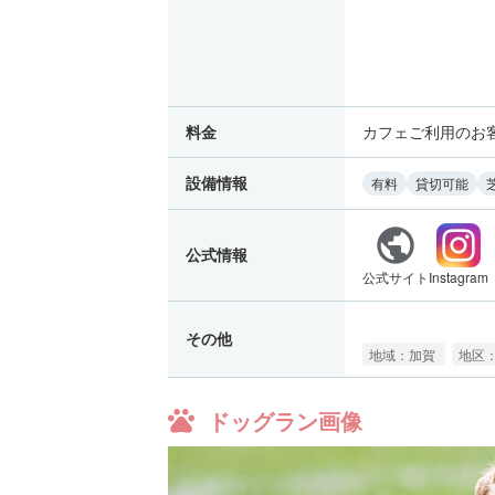
料金
カフェご利用のお
設備情報
有料
貸切可能
公式情報
公式サイト
Instagram
その他
地域：加賀
地区：
ドッグラン画像