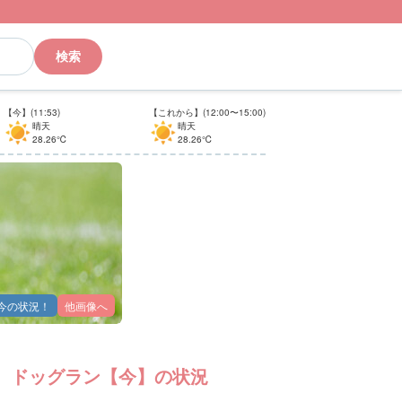
検索
【今】(11:53)
【これから】(12:00〜15:00)
晴天
晴天
28.26℃
28.26℃
今の状況！
他画像へ
ドッグラン【今】の状況