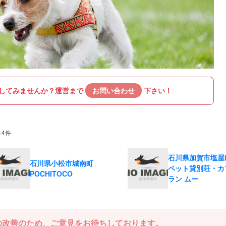
してみませんか？
運営まで
お問い合わせ
下さい！
14件
石川県加賀市塩屋
石川県小松市城南町
ペット貸別荘・カ
POCHITOCO
ラン ムー
の改善のため、ご意見をお待ちしております。