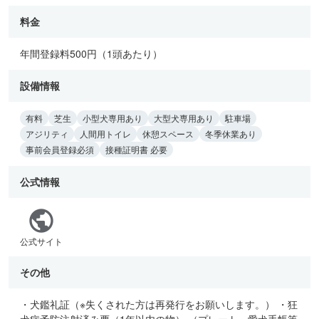
料金
年間登録料500円（1頭あたり）
設備情報
有料
芝生
小型犬専用あり
大型犬専用あり
駐車場
アジリティ
人間用トイレ
休憩スペース
冬季休業あり
事前会員登録必須
接種証明書 必要
公式情報
公式サイト
その他
・犬鑑礼証（※失くされた方は再発行をお願いします。） ・狂
犬病予防注射済み票（1年以内の物） （プレート、愛犬手帳等