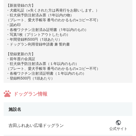
【新規登録の方】
・犬鑑礼証（※失くされた方は再発行をお願いします。）
・狂犬病予防注射済み票（1年以内の物）
（プレート、愛犬手帳等 番号のわかるもの※コピー不可）
・認め印
・各種ワクチン注射済み証明書（1年以内のもの）
・写真1枚（プリントアウトしたもの）
・年間登録料500円（1頭あたり）
・ドッグラン利用登録申請書 兼 誓約書
【登録更新の方】
・前年度の会員証
・狂犬病予防注射済み票（１年以内のもの）
（プレート、愛犬手帳等 番号のわかるもの※コピー不可）
・各種ワクチン注射済証明書（１年以内のもの）
・登録料500円（1頭あたり）
ドッグラン情報
施設名
吉田ふれあい広場ドッグラン
公式サイト