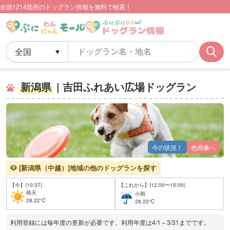
全国1214箇所のドッグラン情報を無料で検索！
新潟県
| 吉田ふれあい広場ドッグラン
今の状況！
他画像へ
🐶 [新潟県（中越）]地域の他のドッグランを探す
【今】(10:37)
【これから】(12:00〜15:00)
晴天
小雨
28.22℃
28.22℃
利用登録には毎年度の更新が必要です。利用年度は4/1～3/31までです。