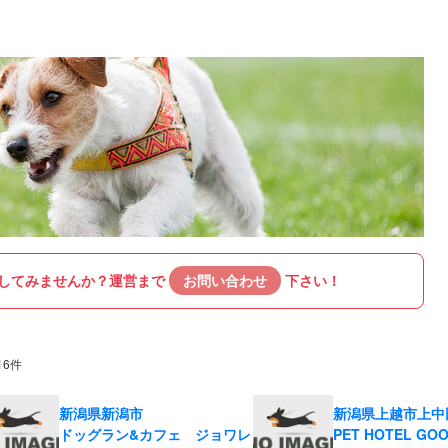
してみませんか？
運営まで
お問い合わせ
下さい！
16件
新潟県新潟市
新潟県上越市上中
ドッグラン&カフェ ジョワレ
PET HOTEL GOO