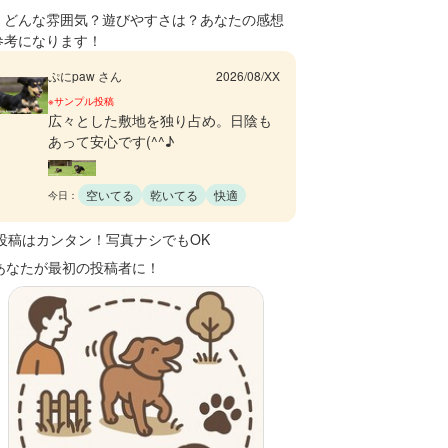
、どんな雰囲気？遊びやすさは？あなたの感想
参考になります！
ぷにpaw さん
2026/08/XX
※サンプル投稿
広々とした敷地を独り占め。日陰も
あって安心です(^^♪
空いてる
乾いてる
快適
今日：
 投稿はカンタン！写真ナシでもOK
 あなたが最初の投稿者に！