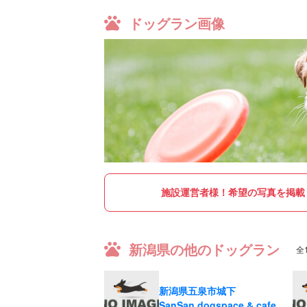
ドッグラン画像
施設運営者様！
希望の写真を掲載
新潟県の他のドッグラン
全
新潟県五泉市城下
SanSan dogspace & cafe