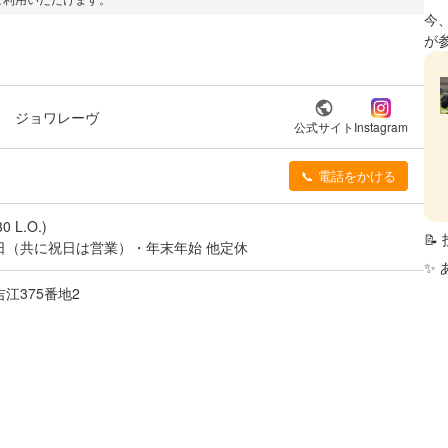
今
が
ェ ジョワレーヴ
公式サイト
Instagram
📞 電話をかける
0 L.O.)

日（共に祝日は営業）・年末年始 他定休
✨
江375番地2