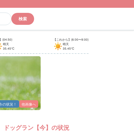
検索
(04:50)
【これから】(6:00〜9:00)
晴天
晴天
35.45℃
35.45℃
今の状況！
他画像へ
ドッグラン【今】の状況