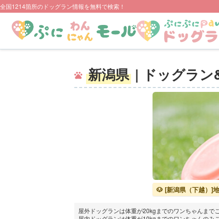
全国1214箇所のドッグラン情報を無料で検索！
新潟県
| ドッグラ
🐶 [新潟県（下越）
屋外ドッグランは体重が20kgまでのワンちゃんまで
屋内ドッグランは体重が10kgまでのワンちゃんのみ