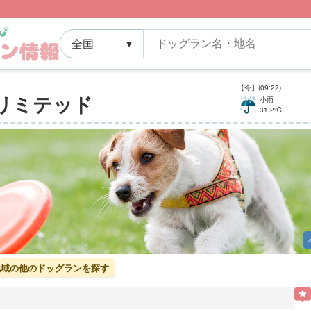
【今】(09:22)
ンリミテッド
小雨
31.2℃
]地域の他のドッグランを探す