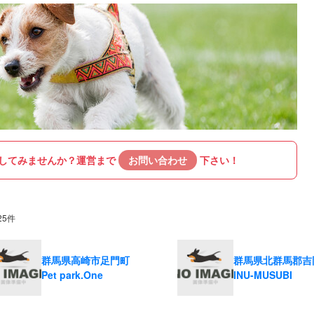
してみませんか？
運営まで
お問い合わせ
下さい！
25件
群馬県高崎市足門町
群馬県北群馬郡吉
Pet park.One
INU-MUSUBI