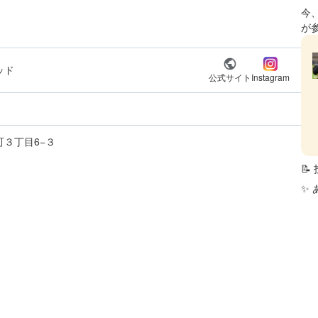
今
が
ッド
公式サイト
Instagram
３丁目6−３

✨