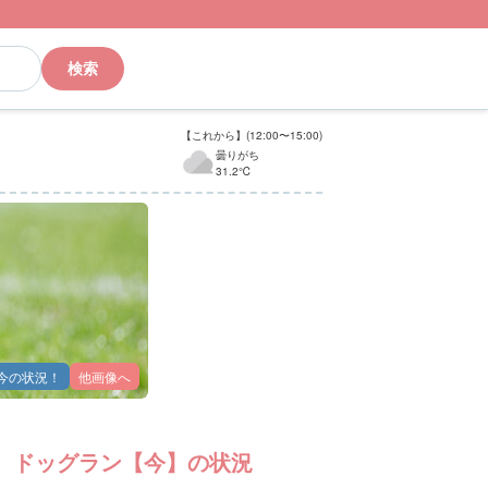
検索
【これから】(12:00〜15:00)
曇りがち
31.2℃
今の状況！
他画像へ
ドッグラン【今】の状況