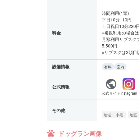
時間利用(1頭)
平日10分110円
土日祝日10分220
料金
※複数利用の場合
月額利用サブスクプ
5,500円
※サブスクは2頭目以
設備情報
有料
室内
公式情報
公式サイト
Instagram
その他
地域： 中毛
地区：
ドッグラン画像