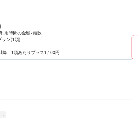
円
は利用時間の金額×頭数
ラン(1頭)
降、1頭あたりプラス1,100円
 -