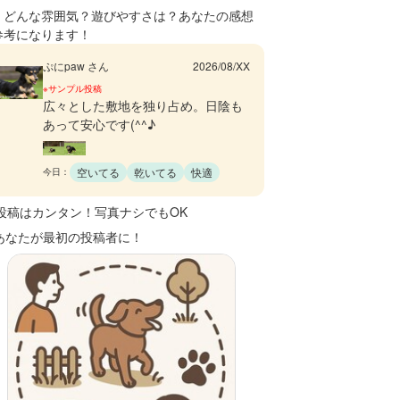
、どんな雰囲気？遊びやすさは？あなたの感想
参考になります！
ぷにpaw さん
2026/08/XX
※サンプル投稿
広々とした敷地を独り占め。日陰も
あって安心です(^^♪
空いてる
乾いてる
快適
今日：
 投稿はカンタン！写真ナシでもOK
 あなたが最初の投稿者に！