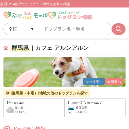
全国1214箇所のドッグラン情報を無料で検索！
群馬県
| カフェ アルンアルン
今の状況！
他画像へ
🐶 [群馬県（中毛）]地域の他のドッグランを探す
【今】(07:22)
【これから】(9:00〜12:00)
適度な雨
厚い雲
31.02℃
31.02℃
ドッグラン情報