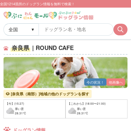
全国1214箇所のドッグラン情報を無料で検索！
奈良県
| ROUND CAFE
今の状況！
他画像へ
🐶 [奈良県（南部）]地域の他のドッグランを探す
【今】(15:27)
【これから】(18:00〜21:00)
厚い雲
厚い雲
28.31℃
28.31℃
ドッグラン情報