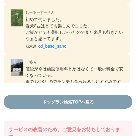
しーあーずーさん
初めて伺いました。
愛犬2匹はとても楽しんでました。
ご飯がとても美味しかったのでまた来月も行きたい
なぁと思ってます。
cd_base_sano
栃木県 |
neさん
値段が今は施設使用料とかはなくて一般の料金で安
くなっている。
雨でもOKなのでランチも食べれるしおすすめです
ドッグランDOGFIELD
徳島県 |
ドッグラン検索TOPへ戻る
aiさん
結プロジェクト千年乃宿 ファームラン
ランチも食べれるし、ドッグランもできます！
棚田ドッグランは気持ち良いです
サービスの改善のため、ご意見をお待ちしておりま
ドッグランDOGFIELD
徳島県 |