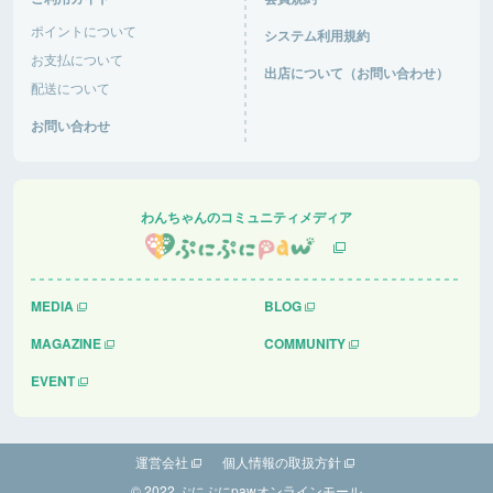
Wで混み混み！車の出入りが大変そうだった！
ポイントについて
システム利用規約
道の駅あがつま峡
群馬県 |
お支払について
出店について（お問い合わせ）
配送について
おと音々さん
お問い合わせ
今日は日中からにぎわっていて、犬達は楽しくお友
達作り、追いかけっこ楽しんでいました。さすがG
Wで混み混み！車の出入りが大変そうだった！
道の駅あがつま峡
群馬県 |
わんちゃんのコミュニティメディア
友彦さん
快適で過ごしやすい
MEDIA
BLOG
ケンジーの森ドッグラン＆キャンプ場
鹿児島県 |
MAGAZINE
COMMUNITY
EVENT
運営会社
個人情報の取扱方針
© 2022 ぷにぷにpawオンラインモール