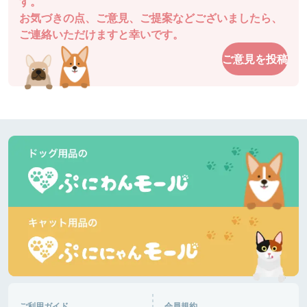
す。
お気づきの点、ご意見、ご提案などございましたら、
チャッピーさん
ご連絡いただけますと幸いです。
駐車場も近くてとても使いやすいです。
ご意見を投稿
ドッグガーデン・イオンモール高松
香川県 |
あるパパさん
爽やかな５月の風です。今日はダックスが多いで
す。暑くなりそうです。半袖短パンで良いと思いま
す。きっと混みます。ピーク外したいですね。
道の駅湘南ちがさき
神奈川県 |
あるパパさん
日差しが陰ると肌寒いです。柴犬多いです。ランチ
して帰ります。🐶がはしゃいで嬉しいです。
富士芦ノ湖パノラマパーク
神奈川県 |
おと音々さん
今日は日中からにぎわっていて、犬達は楽しくお友
達作り、追いかけっこ楽しんでいました。さすがG
ご利用ガイド
会員規約