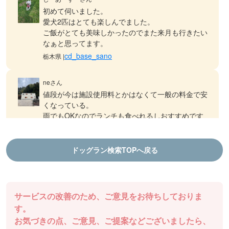
初めて伺いました。
愛犬2匹はとても楽しんでました。
ご飯がとても美味しかったのでまた来月も行きたい
なぁと思ってます。
cd_base_sano
栃木県 |
neさん
値段が今は施設使用料とかはなくて一般の料金で安
くなっている。
雨でもOKなのでランチも食べれるしおすすめです
ドッグランDOGFIELD
徳島県 |
ドッグラン検索TOPへ戻る
aiさん
結プロジェクト千年乃宿 ファームラン
ランチも食べれるし、ドッグランもできます！
棚田ドッグランは気持ち良いです
サービスの改善のため、ご意見をお待ちしておりま
ドッグランDOGFIELD
徳島県 |
す。
お気づきの点、ご意見、ご提案などございましたら、
チャッピーさん