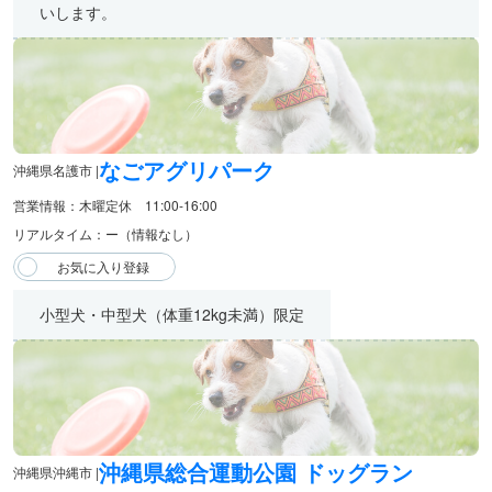
いします。
なごアグリパーク
沖縄県名護市 |
営業情報：木曜定休 11:00-16:00
リアルタイム：ー（情報なし）
小型犬・中型犬（体重12kg未満）限定
沖縄県総合運動公園 ドッグラン
沖縄県沖縄市 |