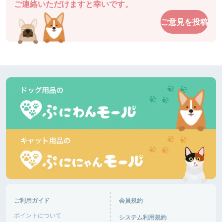
ご連絡いただけますと幸いです。
駐車場も近くてとても使いやすいです。
ご意見を投稿
ドッグガーデン・イオンモール高松
香川県 |
あるパパさん
爽やかな５月の風です。今日はダックスが多いで
す。暑くなりそうです。半袖短パンで良いと思いま
す。きっと混みます。ピーク外したいですね。
道の駅湘南ちがさき
神奈川県 |
あるパパさん
日差しが陰ると肌寒いです。柴犬多いです。ランチ
して帰ります。🐶がはしゃいで嬉しいです。
富士芦ノ湖パノラマパーク
神奈川県 |
おと音々さん
今日は日中からにぎわっていて、犬達は楽しくお友
達作り、追いかけっこ楽しんでいました。さすがG
ご利用ガイド
会員規約
Wで混み混み！車の出入りが大変そうだった！
ポイントについて
システム利用規約