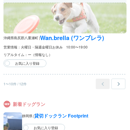
Wan.brella (ワンブレラ)
沖縄県島尻郡八重瀬町 |
営業情報：火曜日・隔週金曜日お休み 10:00〜19:00
リアルタイム：ー（情報なし）
1〜10件 / 12件
新着ドッグラン
貸切ドックラン Footprint
静岡県 |