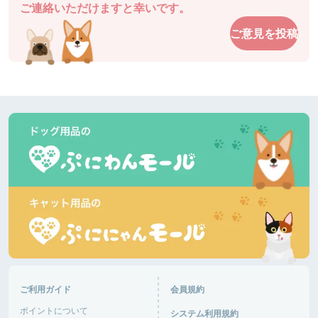
ご連絡いただけますと幸いです。
駐車場も近くてとても使いやすいです。
ご意見を投稿
ドッグガーデン・イオンモール高松
香川県 |
あるパパさん
爽やかな５月の風です。今日はダックスが多いで
す。暑くなりそうです。半袖短パンで良いと思いま
す。きっと混みます。ピーク外したいですね。
道の駅湘南ちがさき
神奈川県 |
あるパパさん
日差しが陰ると肌寒いです。柴犬多いです。ランチ
して帰ります。🐶がはしゃいで嬉しいです。
富士芦ノ湖パノラマパーク
神奈川県 |
おと音々さん
今日は日中からにぎわっていて、犬達は楽しくお友
達作り、追いかけっこ楽しんでいました。さすがG
ご利用ガイド
会員規約
Wで混み混み！車の出入りが大変そうだった！
ポイントについて
システム利用規約