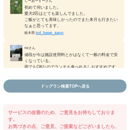
しーあーずーさん
初めて伺いました。
愛犬2匹はとても楽しんでました。
ご飯がとても美味しかったのでまた来月も行きたい
なぁと思ってます。
cd_base_sano
栃木県 |
neさん
値段が今は施設使用料とかはなくて一般の料金で安
くなっている。
雨でもOKなのでランチも食べれるしおすすめです
ドッグランDOGFIELD
徳島県 |
ドッグラン検索TOPへ戻る
aiさん
結プロジェクト千年乃宿 ファームラン
ランチも食べれるし、ドッグランもできます！
棚田ドッグランは気持ち良いです
サービスの改善のため、ご意見をお待ちしておりま
ドッグランDOGFIELD
徳島県 |
す。
お気づきの点、ご意見、ご提案などございましたら、
チャッピーさん