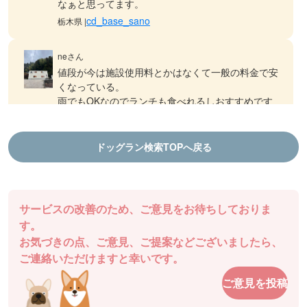
なぁと思ってます。
cd_base_sano
栃木県 |
neさん
値段が今は施設使用料とかはなくて一般の料金で安
くなっている。
雨でもOKなのでランチも食べれるしおすすめです
ドッグランDOGFIELD
徳島県 |
ドッグラン検索TOPへ戻る
aiさん
結プロジェクト千年乃宿 ファームラン
ランチも食べれるし、ドッグランもできます！
棚田ドッグランは気持ち良いです
サービスの改善のため、ご意見をお待ちしておりま
ドッグランDOGFIELD
徳島県 |
す。
お気づきの点、ご意見、ご提案などございましたら、
チャッピーさん
ご連絡いただけますと幸いです。
駐車場も近くてとても使いやすいです。
ご意見を投稿
ドッグガーデン・イオンモール高松
香川県 |