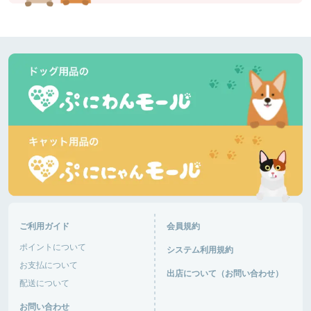
あるパパさん
爽やかな５月の風です。今日はダックスが多いで
す。暑くなりそうです。半袖短パンで良いと思いま
す。きっと混みます。ピーク外したいですね。
道の駅湘南ちがさき
神奈川県 |
あるパパさん
日差しが陰ると肌寒いです。柴犬多いです。ランチ
して帰ります。🐶がはしゃいで嬉しいです。
富士芦ノ湖パノラマパーク
神奈川県 |
おと音々さん
今日は日中からにぎわっていて、犬達は楽しくお友
達作り、追いかけっこ楽しんでいました。さすがG
ご利用ガイド
会員規約
Wで混み混み！車の出入りが大変そうだった！
ポイントについて
システム利用規約
道の駅あがつま峡
群馬県 |
お支払について
出店について（お問い合わせ）
配送について
おと音々さん
お問い合わせ
今日は日中からにぎわっていて、犬達は楽しくお友