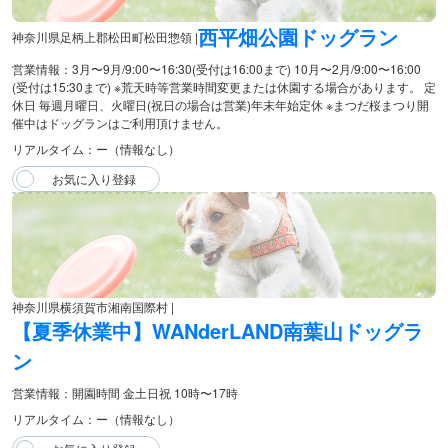
西平畑公園ドッグラン
神奈川県足柄上郡松田町松田惣領 |
営業情報：3月〜9月/9:00〜16:30(受付は16:00まで) 10月〜2月/9:00〜16:00
(受付は15:30まで) ※荒天時等営業時間変更または休園する場合があります。 定
休日 毎週月曜日、火曜日(祝日の場合は営業)年末年始定休 ※まつだ桜まつり開
催中はドッグランはご利用頂けません。
リアルタイム：ー（情報なし）
神奈川県横須賀市湘南国際村 |
【夏季休業中】WANderLAND南葉山ドッグラ
ン
営業情報：開園時間 金土日祝 10時〜17時
リアルタイム：ー（情報なし）