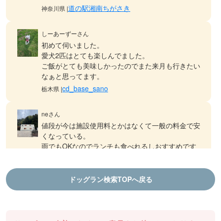
道の駅湘南ちがさき
神奈川県 |
しーあーずーさん
初めて伺いました。
愛犬2匹はとても楽しんでました。
ご飯がとても美味しかったのでまた来月も行きたい
なぁと思ってます。
cd_base_sano
栃木県 |
neさん
値段が今は施設使用料とかはなくて一般の料金で安
くなっている。
雨でもOKなのでランチも食べれるしおすすめです
ドッグランDOGFIELD
徳島県 |
ドッグラン検索TOPへ戻る
aiさん
結プロジェクト千年乃宿 ファームラン
ランチも食べれるし、ドッグランもできます！
棚田ドッグランは気持ち良いです