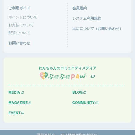
今日は日中からにぎわっていて、犬達は楽しくお友
達作り、追いかけっこ楽しんでいました。さすがG
ご利用ガイド
会員規約
Wで混み混み！車の出入りが大変そうだった！
ポイントについて
システム利用規約
道の駅あがつま峡
群馬県 |
お支払について
出店について（お問い合わせ）
配送について
おと音々さん
お問い合わせ
今日は日中からにぎわっていて、犬達は楽しくお友
達作り、追いかけっこ楽しんでいました。さすがG
Wで混み混み！車の出入りが大変そうだった！
道の駅あがつま峡
群馬県 |
わんちゃんのコミュニティメディア
友彦さん
快適で過ごしやすい
MEDIA
BLOG
ケンジーの森ドッグラン＆キャンプ場
鹿児島県 |
MAGAZINE
COMMUNITY
EVENT
運営会社
個人情報の取扱方針