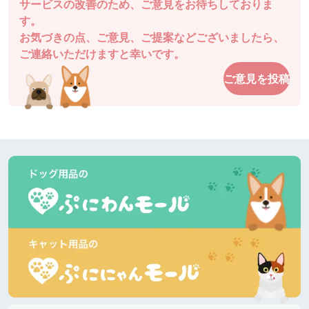
サービスの改善のため、ご意見をお待ちしておりま
ドッグランDOGFIELD
徳島県 |
す。
お気づきの点、ご意見、ご提案などございましたら、
チャッピーさん
ご連絡いただけますと幸いです。
駐車場も近くてとても使いやすいです。
ご意見を投稿
ドッグガーデン・イオンモール高松
香川県 |
あるパパさん
爽やかな５月の風です。今日はダックスが多いで
す。暑くなりそうです。半袖短パンで良いと思いま
す。きっと混みます。ピーク外したいですね。
道の駅湘南ちがさき
神奈川県 |
あるパパさん
日差しが陰ると肌寒いです。柴犬多いです。ランチ
して帰ります。🐶がはしゃいで嬉しいです。
富士芦ノ湖パノラマパーク
神奈川県 |
おと音々さん