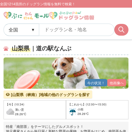
全国1214箇所のドッグラン情報を無料で検索！
山梨県
| 道の駅なんぶ
今の状況！
他画像へ
🐶 [山梨県（峡南）]地域の他のドッグランを探す
【今】(10:34)
【これから】(12:00〜15:00)
小雨
薄い雲
28.26℃
28.26℃
特産「南部茶」をテーマにしたグルメスポット！
地元農家さんから毎日届く新鮮な野菜や果物、お惣菜をはじめ、南部茶を使