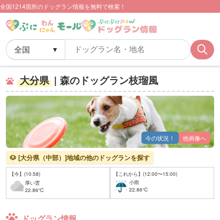
全国1214箇所のドッグラン情報を無料で検索！
大分県
| 森のドッグラン枝瑠風
今の状況！
他画像へ
🐶 [大分県（中部）]地域の他のドッグランを探す
【今】(10:58)
【これから】(12:00〜15:00)
小雨
厚い雲
22.86℃
22.86℃
ドッグラン情報