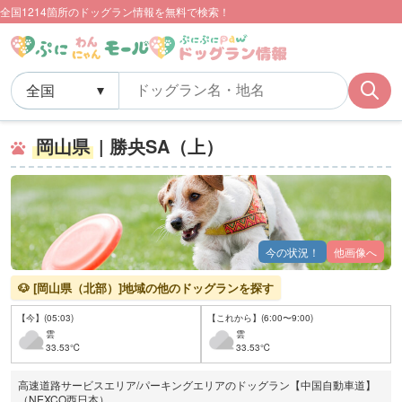
全国1214箇所のドッグラン情報を無料で検索！
岡山県
| 勝央SA（上）
今の状況！
他画像へ
🐶 [岡山県（北部）]地域の他のドッグランを探す
【今】(05:03)
【これから】(6:00〜9:00)
雲
雲
33.53℃
33.53℃
高速道路サービスエリア/パーキングエリアのドッグラン【中国自動車道】
（NEXCO西日本）