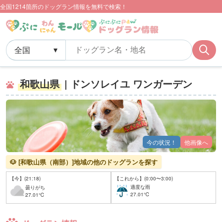
全国1214箇所のドッグラン情報を無料で検索！
和歌山県
| ドンソレイユ ワンガーデン
今の状況！
他画像へ
🐶 [和歌山県（南部）]地域の他のドッグランを探す
【今】(21:18)
【これから】(0:00〜3:00)
適度な雨
曇りがち
27.01℃
27.01℃