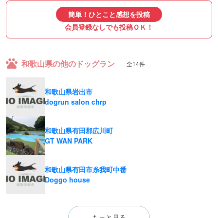
簡単！ひとこと感想を投稿
会員登録なしでも投稿ＯＫ！
和歌山県の他のドッグラン
全14件
和歌山県岩出市
dogrun salon chrp
和歌山県有田郡広川町
GT WAN PARK
和歌山県有田市糸我町中番
Doggo house
もっと見る