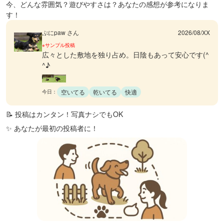
今、どんな雰囲気？遊びやすさは？あなたの感想が参考になりま
す！
ぷにpaw さん
2026/08/XX
※サンプル投稿
広々とした敷地を独り占め。日陰もあって安心です(^
^♪
空いてる
乾いてる
快適
今日：
📝 投稿はカンタン！写真ナシでもOK
✨ あなたが最初の投稿者に！