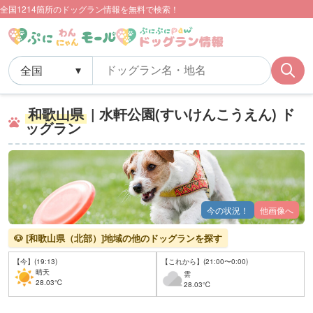
全国1214箇所のドッグラン情報を無料で検索！
和歌山県
| 水軒公園(すいけんこうえん) ド
ッグラン
今の状況！
他画像へ
🐶 [和歌山県（北部）]地域の他のドッグランを探す
【今】(19:13)
【これから】(21:00〜0:00)
晴天
雲
28.03℃
28.03℃