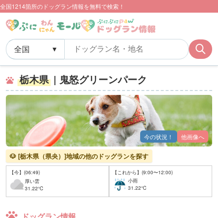
全国1214箇所のドッグラン情報を無料で検索！
栃木県
| 鬼怒グリーンパーク
今の状況！
他画像へ
🐶 [栃木県（県央）]地域の他のドッグランを探す
【今】(06:49)
【これから】(9:00〜12:00)
小雨
厚い雲
31.22℃
31.22℃
ドッグラン情報