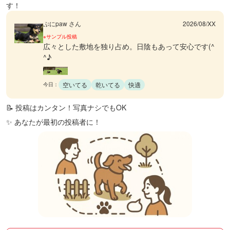
す！
ぷにpaw さん
2026/08/XX
※サンプル投稿
広々とした敷地を独り占め。日陰もあって安心です(^
^♪
空いてる
乾いてる
快適
今日：
📝 投稿はカンタン！写真ナシでもOK
✨ あなたが最初の投稿者に！