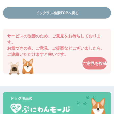
ドッグランDOGFIELD
徳島県 |
ドッグラン検索TOPへ戻る
aiさん
結プロジェクト千年乃宿 ファームラン
ランチも食べれるし、ドッグランもできます！
棚田ドッグランは気持ち良いです
サービスの改善のため、ご意見をお待ちしておりま
ドッグランDOGFIELD
徳島県 |
す。
お気づきの点、ご意見、ご提案などございましたら、
チャッピーさん
ご連絡いただけますと幸いです。
駐車場も近くてとても使いやすいです。
ご意見を投稿
ドッグガーデン・イオンモール高松
香川県 |
あるパパさん
爽やかな５月の風です。今日はダックスが多いで
す。暑くなりそうです。半袖短パンで良いと思いま
す。きっと混みます。ピーク外したいですね。
道の駅湘南ちがさき
神奈川県 |
あるパパさん