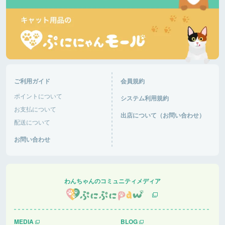
日差しが陰ると肌寒いです。柴犬多いです。ランチ
して帰ります。🐶がはしゃいで嬉しいです。
富士芦ノ湖パノラマパーク
神奈川県 |
おと音々さん
今日は日中からにぎわっていて、犬達は楽しくお友
達作り、追いかけっこ楽しんでいました。さすがG
ご利用ガイド
会員規約
Wで混み混み！車の出入りが大変そうだった！
ポイントについて
システム利用規約
道の駅あがつま峡
群馬県 |
お支払について
出店について（お問い合わせ）
配送について
おと音々さん
お問い合わせ
今日は日中からにぎわっていて、犬達は楽しくお友
達作り、追いかけっこ楽しんでいました。さすがG
Wで混み混み！車の出入りが大変そうだった！
道の駅あがつま峡
群馬県 |
わんちゃんのコミュニティメディア
友彦さん
快適で過ごしやすい
MEDIA
BLOG