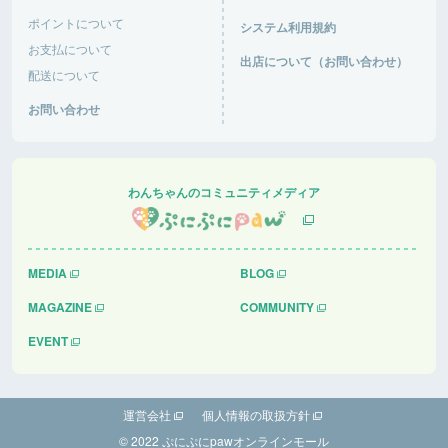
Wで混み混み！車の出入りが大変そうだった！
ポイントについて
システム利用規約
道の駅あがつま峡
群馬県 |
お支払について
出店について（お問い合わせ）
配送について
おと音々さん
お問い合わせ
今日は日中からにぎわっていて、犬達は楽しくお友
達作り、追いかけっこ楽しんでいました。さすがG
Wで混み混み！車の出入りが大変そうだった！
道の駅あがつま峡
群馬県 |
わんちゃんのコミュニティメディア
友彦さん
快適で過ごしやすい
MEDIA
BLOG
ケンジーの森ドッグラン＆キャンプ場
鹿児島県 |
MAGAZINE
COMMUNITY
EVENT
運営会社
個人情報の取扱方針
© 2022 ぷにぷにpawオンラインモール