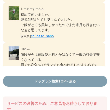
しーあーずーさん
初めて伺いました。
愛犬2匹はとても楽しんでました。
ご飯がとても美味しかったのでまた来月も行きたい
なぁと思ってます。
cd_base_sano
栃木県 |
neさん
値段が今は施設使用料とかはなくて一般の料金で安
くなっている。
雨でもOKなのでランチも食べれるしおすすめです
ドッグランDOGFIELD
徳島県 |
ドッグラン検索TOPへ戻る
aiさん
結プロジェクト千年乃宿 ファームラン
ランチも食べれるし、ドッグランもできます！
棚田ドッグランは気持ち良いです
サービスの改善のため、ご意見をお待ちしておりま
ドッグランDOGFIELD
徳島県 |
す。