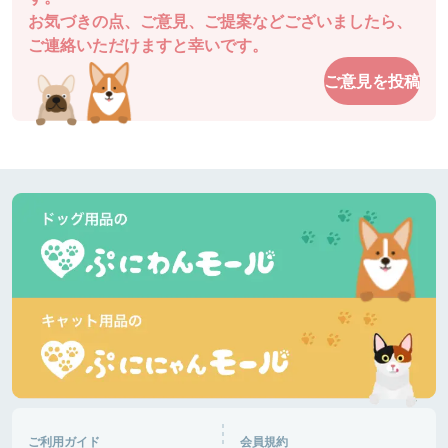
お気づきの点、ご意見、ご提案などございましたら、
チャッピーさん
ご連絡いただけますと幸いです。
駐車場も近くてとても使いやすいです。
ご意見を投稿
ドッグガーデン・イオンモール高松
香川県 |
あるパパさん
爽やかな５月の風です。今日はダックスが多いで
す。暑くなりそうです。半袖短パンで良いと思いま
す。きっと混みます。ピーク外したいですね。
道の駅湘南ちがさき
神奈川県 |
あるパパさん
日差しが陰ると肌寒いです。柴犬多いです。ランチ
して帰ります。🐶がはしゃいで嬉しいです。
富士芦ノ湖パノラマパーク
神奈川県 |
おと音々さん
今日は日中からにぎわっていて、犬達は楽しくお友
達作り、追いかけっこ楽しんでいました。さすがG
ご利用ガイド
会員規約