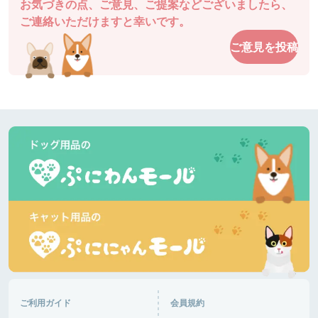
お気づきの点、ご意見、ご提案などございましたら、
チャッピーさん
ご連絡いただけますと幸いです。
駐車場も近くてとても使いやすいです。
ご意見を投稿
ドッグガーデン・イオンモール高松
香川県 |
あるパパさん
爽やかな５月の風です。今日はダックスが多いで
す。暑くなりそうです。半袖短パンで良いと思いま
す。きっと混みます。ピーク外したいですね。
道の駅湘南ちがさき
神奈川県 |
あるパパさん
日差しが陰ると肌寒いです。柴犬多いです。ランチ
して帰ります。🐶がはしゃいで嬉しいです。
富士芦ノ湖パノラマパーク
神奈川県 |
おと音々さん
今日は日中からにぎわっていて、犬達は楽しくお友
達作り、追いかけっこ楽しんでいました。さすがG
ご利用ガイド
会員規約
Wで混み混み！車の出入りが大変そうだった！