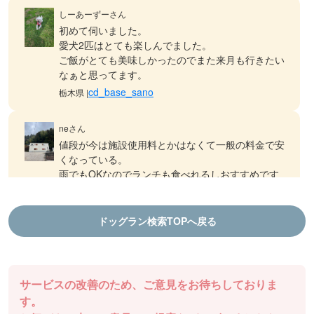
しーあーずーさん
初めて伺いました。
愛犬2匹はとても楽しんでました。
ご飯がとても美味しかったのでまた来月も行きたい
なぁと思ってます。
cd_base_sano
栃木県 |
neさん
値段が今は施設使用料とかはなくて一般の料金で安
くなっている。
雨でもOKなのでランチも食べれるしおすすめです
ドッグランDOGFIELD
徳島県 |
ドッグラン検索TOPへ戻る
aiさん
結プロジェクト千年乃宿 ファームラン
ランチも食べれるし、ドッグランもできます！
棚田ドッグランは気持ち良いです
サービスの改善のため、ご意見をお待ちしておりま
ドッグランDOGFIELD
徳島県 |
す。