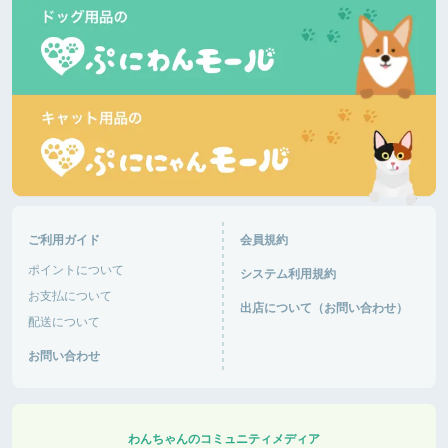
道の駅湘南ちがさき
神奈川県 |
あるパパさん
日差しが陰ると肌寒いです。柴犬多いです。ランチ
して帰ります。🐶がはしゃいで嬉しいです。
富士芦ノ湖パノラマパーク
神奈川県 |
おと音々さん
今日は日中からにぎわっていて、犬達は楽しくお友
達作り、追いかけっこ楽しんでいました。さすがG
ご利用ガイド
会員規約
Wで混み混み！車の出入りが大変そうだった！
ポイントについて
システム利用規約
道の駅あがつま峡
群馬県 |
お支払について
出店について（お問い合わせ）
配送について
おと音々さん
お問い合わせ
今日は日中からにぎわっていて、犬達は楽しくお友
達作り、追いかけっこ楽しんでいました。さすがG
Wで混み混み！車の出入りが大変そうだった！
道の駅あがつま峡
群馬県 |
わんちゃんのコミュニティメディア