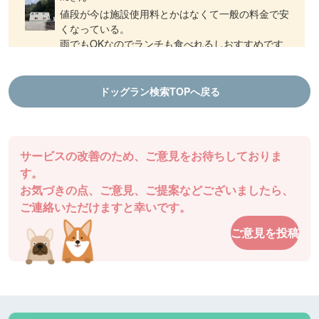
値段が今は施設使用料とかはなくて一般の料金で安
くなっている。
雨でもOKなのでランチも食べれるしおすすめです
ドッグランDOGFIELD
徳島県 |
ドッグラン検索TOPへ戻る
aiさん
結プロジェクト千年乃宿 ファームラン
ランチも食べれるし、ドッグランもできます！
棚田ドッグランは気持ち良いです
サービスの改善のため、ご意見をお待ちしておりま
ドッグランDOGFIELD
徳島県 |
す。
お気づきの点、ご意見、ご提案などございましたら、
チャッピーさん
ご連絡いただけますと幸いです。
駐車場も近くてとても使いやすいです。
ご意見を投稿
ドッグガーデン・イオンモール高松
香川県 |
あるパパさん
爽やかな５月の風です。今日はダックスが多いで
す。暑くなりそうです。半袖短パンで良いと思いま
す。きっと混みます。ピーク外したいですね。